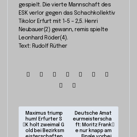
gespielt. Die vierte Mannschaft des
ESK verlor gegen das Schachkollektiv
Tikolor Erfurt mit 1-5 – 2,5. Henri
Neubauer(2) gewann, remis spielte
Leonhard Röder(4).
Text: Rudolf Rüther
B
Maximus triump
Deutsche Amat
hum! Erfurter S
eurmeisterscha
e
K holt zweimal G
ft: Moritz Frank
i
old bei Bezirksm
e nur knapp am
eisterschaften
Finale vorbei