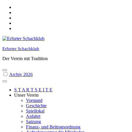
Skip
to
content
Erfurter Schachklub
Der Verein mit Tradition
Archiv 2026
S T A R T S E I T E
Unser Verein
Vorstand
Geschichte
Spiellokal
Anfahrt
Satzung
Finanz- und Beitragsordnung