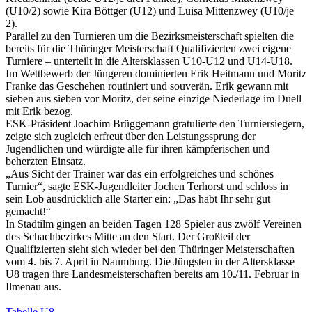
(U10/2) sowie Kira Böttger (U12) und Luisa Mittenzwey (U10/je
2).
Parallel zu den Turnieren um die Bezirksmeisterschaft spielten die
bereits für die Thüringer Meisterschaft Qualifizierten zwei eigene
Turniere – unterteilt in die Altersklassen U10-U12 und U14-U18.
Im Wettbewerb der Jüngeren dominierten Erik Heitmann und Moritz
Franke das Geschehen routiniert und souverän. Erik gewann mit
sieben aus sieben vor Moritz, der seine einzige Niederlage im Duell
mit Erik bezog.
ESK-Präsident Joachim Brüggemann gratulierte den Turniersiegern,
zeigte sich zugleich erfreut über den Leistungssprung der
Jugendlichen und würdigte alle für ihren kämpferischen und
beherzten Einsatz.
„Aus Sicht der Trainer war das ein erfolgreiches und schönes
Turnier“, sagte ESK-Jugendleiter Jochen Terhorst und schloss in
sein Lob ausdrücklich alle Starter ein: „Das habt Ihr sehr gut
gemacht!“
In Stadtilm gingen an beiden Tagen 128 Spieler aus zwölf Vereinen
des Schachbezirkes Mitte an den Start. Der Großteil der
Qualifizierten sieht sich wieder bei den Thüringer Meisterschaften
vom 4. bis 7. April in Naumburg. Die Jüngsten in der Altersklasse
U8 tragen ihre Landesmeisterschaften bereits am 10./11. Februar in
Ilmenau aus.
Tabelle U8