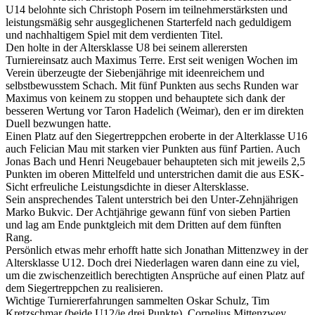
U14 belohnte sich Christoph Posern im teilnehmerstärksten und
leistungsmäßig sehr ausgeglichenen Starterfeld nach geduldigem
und nachhaltigem Spiel mit dem verdienten Titel.
Den holte in der Altersklasse U8 bei seinem allerersten
Turniereinsatz auch Maximus Terre. Erst seit wenigen Wochen im
Verein überzeugte der Siebenjährige mit ideenreichem und
selbstbewusstem Schach. Mit fünf Punkten aus sechs Runden war
Maximus von keinem zu stoppen und behauptete sich dank der
besseren Wertung vor Taron Hadelich (Weimar), den er im direkten
Duell bezwungen hatte.
Einen Platz auf den Siegertreppchen eroberte in der Alterklasse U16
auch Felician Mau mit starken vier Punkten aus fünf Partien. Auch
Jonas Bach und Henri Neugebauer behaupteten sich mit jeweils 2,5
Punkten im oberen Mittelfeld und unterstrichen damit die aus ESK-
Sicht erfreuliche Leistungsdichte in dieser Altersklasse.
Sein ansprechendes Talent unterstrich bei den Unter-Zehnjährigen
Marko Bukvic. Der Achtjährige gewann fünf von sieben Partien
und lag am Ende punktgleich mit dem Dritten auf dem fünften
Rang.
Persönlich etwas mehr erhofft hatte sich Jonathan Mittenzwey in der
Altersklasse U12. Doch drei Niederlagen waren dann eine zu viel,
um die zwischenzeitlich berechtigten Ansprüche auf einen Platz auf
dem Siegertreppchen zu realisieren.
Wichtige Turniererfahrungen sammelten Oskar Schulz, Tim
Kretzschmar (beide U12/je drei Punkte), Cornelius Mittenzwey