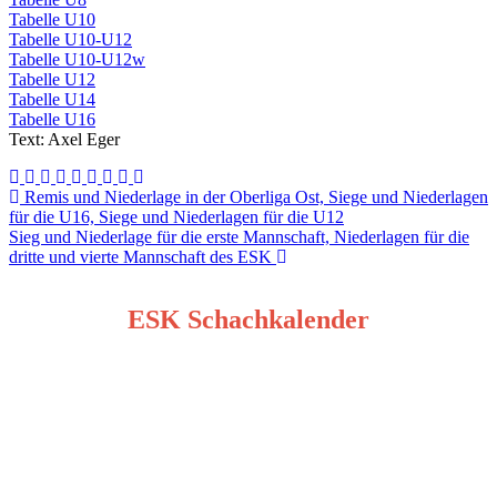
Tabelle U10
Tabelle U10-U12
Tabelle U10-U12w
Tabelle U12
Tabelle U14
Tabelle U16
Text: Axel Eger
Beitragsnavigation
Remis und Niederlage in der Oberliga Ost, Siege und Niederlagen
für die U16, Siege und Niederlagen für die U12
Sieg und Niederlage für die erste Mannschaft, Niederlagen für die
dritte und vierte Mannschaft des ESK
ESK Schachkalender