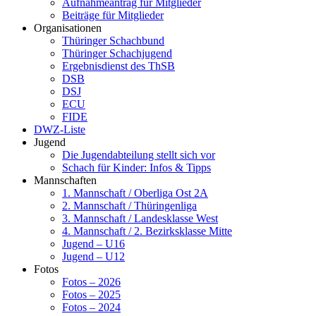
Aufnahmeantrag für Mitglieder
Beiträge für Mitglieder
Organisationen
Thüringer Schachbund
Thüringer Schachjugend
Ergebnisdienst des ThSB
DSB
DSJ
ECU
FIDE
DWZ-Liste
Jugend
Die Jugendabteilung stellt sich vor
Schach für Kinder: Infos & Tipps
Mannschaften
1. Mannschaft / Oberliga Ost 2A
2. Mannschaft / Thüringenliga
3. Mannschaft / Landesklasse West
4. Mannschaft / 2. Bezirksklasse Mitte
Jugend – U16
Jugend – U12
Fotos
Fotos – 2026
Fotos – 2025
Fotos – 2024