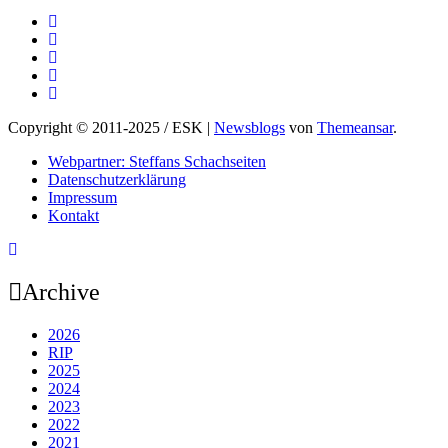
Copyright © 2011-2025 / ESK
|
Newsblogs
von
Themeansar
.
Webpartner: Steffans Schachseiten
Datenschutzerklärung
Impressum
Kontakt
Archive
2026
RIP
2025
2024
2023
2022
2021