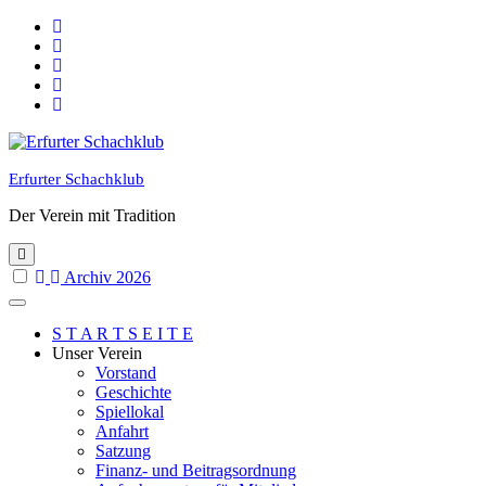
Skip
to
content
Erfurter Schachklub
Der Verein mit Tradition
Archiv 2026
S T A R T S E I T E
Unser Verein
Vorstand
Geschichte
Spiellokal
Anfahrt
Satzung
Finanz- und Beitragsordnung