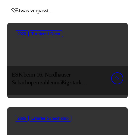
Etwas verpasst...
2026
Turniere / Open
ESK beim 16. Nordhäuser
Schachopen zahlenmäßig stark
vertreten
2026
Erfurter Schachklub