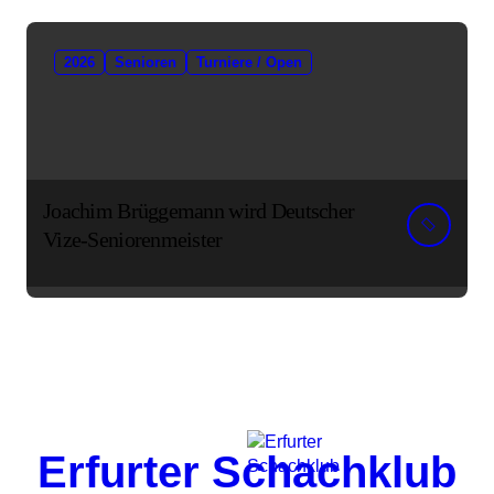
2026
Senioren
Turniere / Open
Joachim Brüggemann wird Deutscher
Vize-Seniorenmeister
Erfurter Schachklub