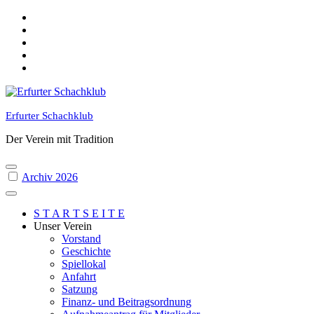
Skip
to
content
Erfurter Schachklub
Der Verein mit Tradition
Archiv 2026
S T A R T S E I T E
Unser Verein
Vorstand
Geschichte
Spiellokal
Anfahrt
Satzung
Finanz- und Beitragsordnung