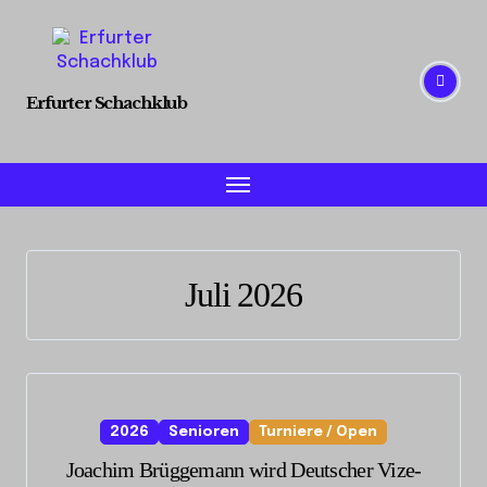
Skip
to
content
Erfurter Schachklub
Juli 2026
2026
Senioren
Turniere / Open
Joachim Brüggemann wird Deutscher Vize-