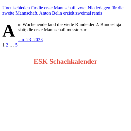
Unentschieden für die erste Mannschaft, zwei Niederlagen für die
zweite Mannschaft, Anton Belin erzielt zweimal remis
A
m Wochenende fand die vierte Runde der 2. Bundesliga
statt; die erste Mannschaft musste zur...
Jan. 23, 2023
Seitennummerierung
1
2
…
5
der
ESK Schachkalender
Beiträge