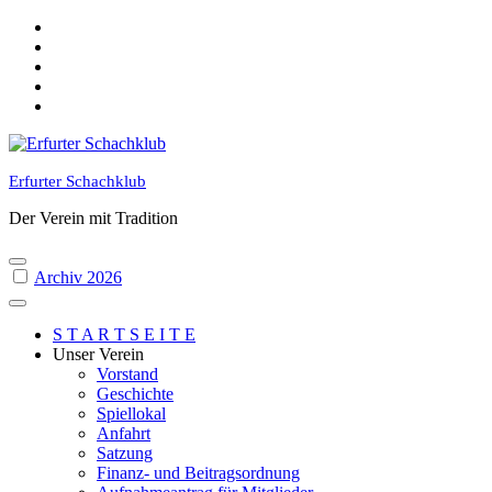
Skip
to
content
Erfurter Schachklub
Der Verein mit Tradition
Archiv 2026
S T A R T S E I T E
Unser Verein
Vorstand
Geschichte
Spiellokal
Anfahrt
Satzung
Finanz- und Beitragsordnung