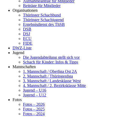
Aufnahmeantrag für Mitglieder
Beiträge für Mitglieder
Organisationen
Thüringer Schachbund
Thüringer Schachjugend
Ergebnisdienst des ThSB
DSB
DSJ
ECU
FIDE
DWZ-Liste
Jugend
Die Jugendabteilung stellt sich vor
Schach für Kinder: Infos & Tipps
Mannschaften
1. Mannschaft / Oberliga Ost 2A
2. Mannschaft / Thüringenliga
3. Mannschaft / Landesklasse West
4. Mannschaft / 2. Bezirksklasse Mitte
Jugend – U16
Jugend – U12
Fotos
Fotos – 2026
Fotos – 2025
Fotos – 2024