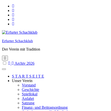
Skip
to
content
Erfurter Schachklub
Der Verein mit Tradition
Archiv 2026
S T A R T S E I T E
Unser Verein
Vorstand
Geschichte
Spiellokal
Anfahrt
Satzung
Finanz- und Beitragsordnung