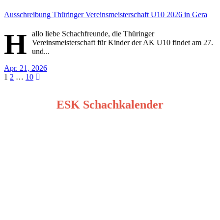
Ausschreibung Thüringer Vereinsmeisterschaft U10 2026 in Gera
H
allo liebe Schachfreunde, die Thüringer
Vereinsmeisterschaft für Kinder der AK U10 findet am 27.
und...
Apr. 21, 2026
Seitennummerierung
1
2
…
10
der
ESK Schachkalender
Beiträge