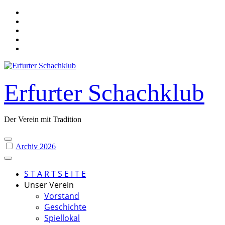
Skip
to
content
Erfurter Schachklub
Der Verein mit Tradition
Archiv 2026
S T A R T S E I T E
Unser Verein
Vorstand
Geschichte
Spiellokal