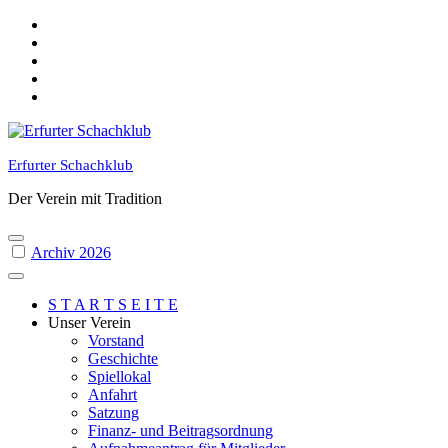
Skip
to
content
Erfurter Schachklub
Der Verein mit Tradition
Archiv 2026
S T A R T S E I T E
Unser Verein
Vorstand
Geschichte
Spiellokal
Anfahrt
Satzung
Finanz- und Beitragsordnung