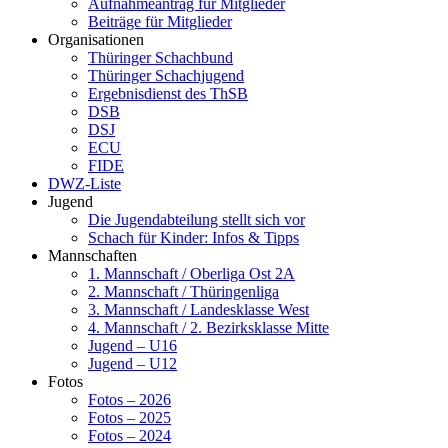
Aufnahmeantrag für Mitglieder
Beiträge für Mitglieder
Organisationen
Thüringer Schachbund
Thüringer Schachjugend
Ergebnisdienst des ThSB
DSB
DSJ
ECU
FIDE
DWZ-Liste
Jugend
Die Jugendabteilung stellt sich vor
Schach für Kinder: Infos & Tipps
Mannschaften
1. Mannschaft / Oberliga Ost 2A
2. Mannschaft / Thüringenliga
3. Mannschaft / Landesklasse West
4. Mannschaft / 2. Bezirksklasse Mitte
Jugend – U16
Jugend – U12
Fotos
Fotos – 2026
Fotos – 2025
Fotos – 2024