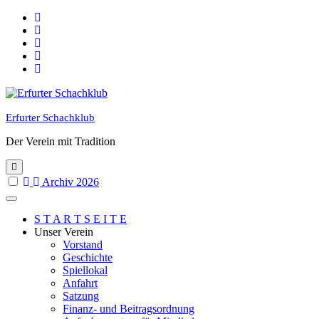
Skip
to
content
Erfurter Schachklub
Der Verein mit Tradition
Archiv 2026
S T A R T S E I T E
Unser Verein
Vorstand
Geschichte
Spiellokal
Anfahrt
Satzung
Finanz- und Beitragsordnung