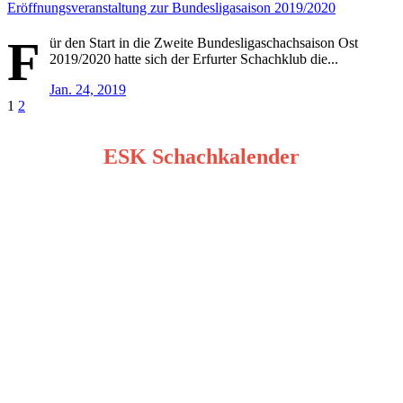
Eröffnungsveranstaltung zur Bundesligasaison 2019/2020
F
ür den Start in die Zweite Bundesligaschachsaison Ost
2019/2020 hatte sich der Erfurter Schachklub die...
Jan. 24, 2019
Seitennummerierung
1
2
der
ESK Schachkalender
Beiträge