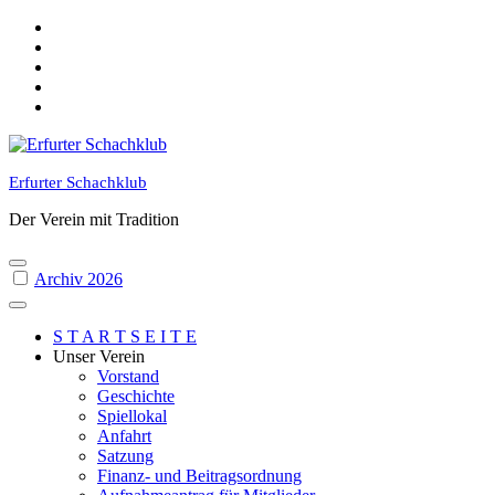
Skip
to
content
Erfurter Schachklub
Der Verein mit Tradition
Archiv 2026
S T A R T S E I T E
Unser Verein
Vorstand
Geschichte
Spiellokal
Anfahrt
Satzung
Finanz- und Beitragsordnung