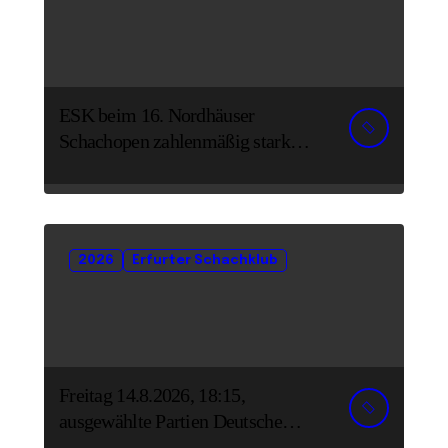
ESK beim 16. Nordhäuser
Schachopen zahlenmäßig stark
vertreten
2026
Erfurter Schachklub
Freitag 14.8.2026, 18:15,
ausgewählte Partien Deutsche
Senioreneinzelmeisterschaft