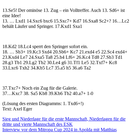
13.Se5! Der ominöse 13. Zug – ein Volltreffer. Auch 13. Sd6+ ist
eine Idee!
13. … Lxd1 14.Sxc6 bxc6 15.Sxc7+ Kd7 16.Sxa8 Sc2+? 16…Lc2
behält Läufer und Springer. 17.Kxd1 Sxa1
18.Kd2 18.Lc4 sperrt den Springer sofort ein.
18. … Sb3+ 19.Kc3 Sxd4 20.Sb6+ Kc7 21.exd4 e5 22.Sc4 exd4+
23.Kxd4 Le7 24.Sxa5 Ta8 25.b4 Lf6+ 26.Kc4 Td8 27.Sb3 Td1
28.g3 Tb1 29.Lg2 Tb2 30.Le4 g6 31.Tf1 Le5 32.Txf7+ Kc8
33.Lxc6 Txh2 34.Kb5 Lc7 35.a5 h5 36.a6 Ta2
37.Txc7+ Noch ein Zug für die Galerie.
37…Kxc7 38. Sa5 Kb8 39.Kb6 Tb2 40.a7+ 1-0
(Lösung des ersten Diagramms: 1. Txd6+!)
Text: Axel Eger
Beitragsnavigation
Sieg und Niederlage für die erste Mannschaft, Niederlagen für die
dritte und vierte Mannschaft des ESK
Interview vor dem Mitropa Cup 2024 in Apolda mit Matthias