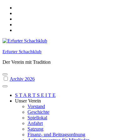
Skip
to
content
Erfurter Schachklub
Der Verein mit Tradition
Archiv 2026
S T A R T S E I T E
Unser Verein
Vorstand
Geschichte
Spiellokal
Anfahrt
Satzung
Finanz- und Beitragsordnung