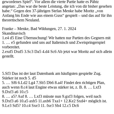
gewordenes Spiel“. Vor allem die vierte Partie hatte es Pähtz
angetan: „Das war die beste Leistung, die ich von dir bisher gesehen
habe.“ Gegen den 37-jährigen Stefan Menke habe Moritz „von
Anfang bis Ende wie aus einem Guss“ gespielt – und das auf für ihn
theoretischem Neuland.
Franke – Menke, Bad Wildungen, 27. 1. 2024
Skandinavisch
1.e4 d5 Eine Überraschung! Wir hatten nur Partien des Gegners mit
1. … e5 gefunden und uns auf Italienisch und Zweispringerspiel
vorbereitet.
2.exd5 Dxd5 3.Sc3 Da5 4.d4 Sc6 Ab jetzt war Moritz auf sich allein
gestellt.
5.Sf3 Das ist der laut Datenbank am häufigsten gespielte Zug.
Stärker ist noch 5. d5
5. … Sf6 6.Ld2 Lg4 7.Sb5 Db6 8.a4! Findet den richtigen Plan,
auch wenn 8.c4 laut Engine etwas stärker ist, z. B. 8. … Lxf3
9.Dxf3 a6 10.c5
8. … a5? Auf 8. … Lxf3 müsste nun 9.gxf3 folgen, weil nach
9.Dxf3 a6 10.a5 axb5 11.axb6 Txa1+ 12.Ke2 Sxd4+ möglich ist.
9.Le3 Sd5? 10.c4 Sxe3 11. fxe3 Sb4 12.c5 Dc6