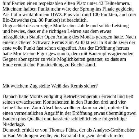
fünf Partien einen respektablen elften Platz unter 42 Teilnehmern.
Mit einem halben Punkt mehr wäre der Sprung ins Finale geglückt.
Als Lohn winkt ihm ein DWZ-Plus von rund 100 Punkten, auch der
Elo-Zuwachs (ca. 80 Punkte) ist beachtlich.
Ungeachtet dessen zeigte Moritz eine stabile und solide Leistung
und bewies, dass er die richtigen Lehren aus dem etwas
missglückten Staufer Open Anfang des Monats gezogen hatte. Nach
einem sicheren Schwarz-Remis zum Auftakt war in Runde zwei der
erste volle Punkt fast schon eingetütet. Aus der Eröffnung heraus
hatte Moritz eine Figur gewonnen, dem mit Bauernplus agierenden
Gegner aber später zu viele Möglichkeiten gestattet, so dass am
Ende erneut eine Punkteteilung zu Buche stand.
Mit welchem Zug stellte Weiß das Remis sicher?
Danach hatte Moritz endgültig Betriebstemperatur erreicht und ließ
seinen erwachsenen Kontrahenten in den Runden drei und vier
keine Chance. Zum Abschluss wollte er dann zu viel, opferte für
einen vermeintlichen Angriff in der Eröffnung etwas übermütig zwei
Bauern plus Qualität und kassierte schließlich eine folgerichtige
Niederlage.
Dennoch erhielt er von Thomas Pähtz, der als Analyse-Großmeister
in Bad Wildungen weilte, ein Extralob für „sein deutlich reifer