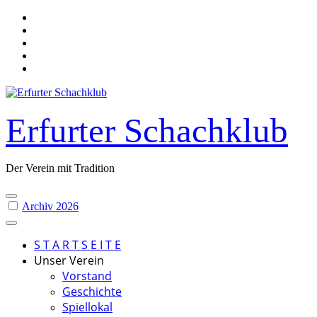
Skip
to
content
Erfurter Schachklub
Der Verein mit Tradition
Archiv 2026
S T A R T S E I T E
Unser Verein
Vorstand
Geschichte
Spiellokal