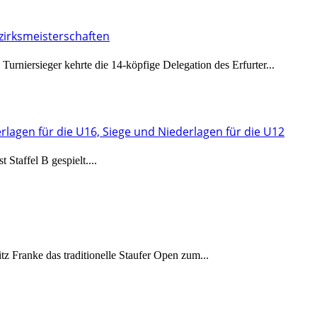
zirksmeisterschaften
Turniersieger kehrte die 14-köpfige Delegation des Erfurter...
rlagen für die U16, Siege und Niederlagen für die U12
Staffel B gespielt....
 Franke das traditionelle Staufer Open zum...