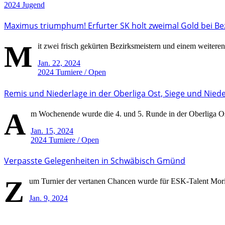
2024
Jugend
Maximus triumphum! Erfurter SK holt zweimal Gold bei Be
M
it zwei frisch gekürten Bezirksmeistern und einem weiteren 
Jan. 22, 2024
2024
Turniere / Open
Remis und Niederlage in der Oberliga Ost, Siege und Niede
A
m Wochenende wurde die 4. und 5. Runde in der Oberliga Ost 
Jan. 15, 2024
2024
Turniere / Open
Verpasste Gelegenheiten in Schwäbisch Gmünd
Z
um Turnier der vertanen Chancen wurde für ESK-Talent Moritz
Jan. 9, 2024