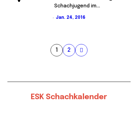
Schachjugend im...
Jan. 24, 2016
S
1
2
e
i
t
e
ESK Schachkalender
n
n
u
m