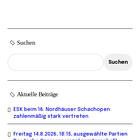
i
t
r
ä
Suchen
g
e
Suchen
Aktuelle Beiträge
ESK beim 16. Nordhäuser Schachopen
zahlenmäßig stark vertreten
Freitag 14.8.2026, 18:15, ausgewählte Partien