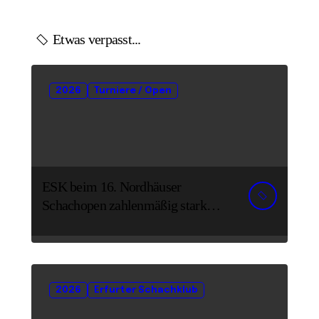
Etwas verpasst...
2026
Turniere / Open
ESK beim 16. Nordhäuser
Schachopen zahlenmäßig stark
vertreten
2026
Erfurter Schachklub