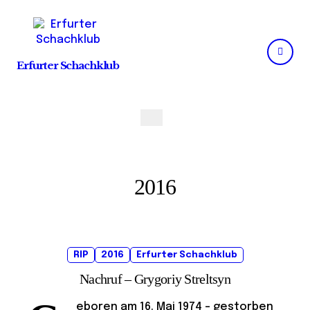
Skip
to
content
Erfurter Schachklub
2016
RIP
2016
Erfurter Schachklub
Nachruf – Grygoriy Streltsyn
eboren am 16. Mai 1974 – gestorben