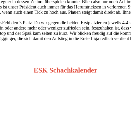
Gegner in dessen Zeitnot überspielen konnte. Blieb also nur noch Achim
gs ist unser Präsident auch immer für das Herumtricksen in verlorenen S
n, wenn auch einen Tick zu hoch aus. Plauen steigt damit direkt ab. Ih
r-Feld den 3.Platz. Da wir gegen die beiden Erstplatzierten jeweils 4-4
ein oder andere mehr oder weniger zufrieden sein, festzuhalten ist, das
top und der Spaß kam selten zu kurz. Wir blicken freudig auf die kom
ginger, die sich damit den Aufstieg in die Erste Liga redlich verdient
ESK Schachkalender