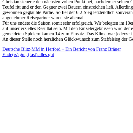
Christian steuerte den nächsten vollen Punkt bei, nachdem er seinen 
Teufel ritt und er den Gegner zwei Bauern einstreichen ließ. Allerdin
gewonnen geglaubte Partie. So fiel der 6-2-Sieg letztendlich souverä
angenehmer Reisepartner waren sie allemal.
Für uns endete die Saison somit sehr erfolgreich. Wir belegten im 10e
auf unser erzieltes Resultat sein. Mit den Einzelergebnissen wird der 
gemeldeten Spielern kamen 14 zum Einsatz. Das Klima war jederzeit 
An dieser Stelle noch herzlichen Glückwunsch zum Staffelsieg der Gög
Beitragsnavigation
Deutsche Blitz-MM in Herford – Ein Bericht von Franz Bräuer
Ende(rs) gut, (fast) alles gut