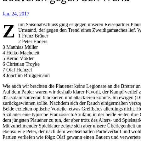
Jan. 24, 2017
Z
um Saisonabschluss ging es gegen unseren Reisepartner Plauen
Umstand, der gegen den Trend eines Zweitligamatches lief. Wir
1 Franz Bräuer
2 Peter Enders
3 Matthias Müller
4 Heiko Machelett
5 Bernd Vökler
6 Christian Troyke
7 Olaf Heinzel
8 Joachim Brüggemann
Wie auch wir brachten die Plauener keine Legionäre an die Bretter u
Auf dem Papier waren wir deshalb klarer Favorit, der Kampf verlief z
d5-Isolani souverän blockieren und attackieren konnte. Im ewigen (DD
zurückgewinnen sollte. Nachdem sich der Rauch einigermaßen verzogen
Beide erzielten optische Vorteile, etwas Greifbares allerdings nicht.
Sizilianer eine typische Französisch-Struktur, in der beide Seiten ihr
dem jüngsten Plauener zu tun, der aber trotz des Alters- und Spielstärk
Mit zunehmender Spieldauer zeigte sich aber unsere Überlegenheit und
ebenso wie Peter, der nach dem wechselhaften Partieverlauf und wohl 
Partien verliefen wie folgt: Olaf gewann einen Bauern und verwertete