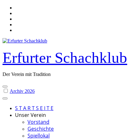
Skip
to
content
Erfurter Schachklub
Der Verein mit Tradition
Archiv 2026
S T A R T S E I T E
Unser Verein
Vorstand
Geschichte
Spiellokal