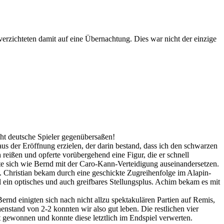
verzichteten damit auf eine Übernachtung. Dies war nicht der einzige
cht deutsche Spieler gegenübersaßen!
aus der Eröffnung erzielen, der darin bestand, dass ich den schwarzen
 reißen und opferte vorübergehend eine Figur, die er schnell
ste sich wie Bernd mit der Caro-Kann-Verteidigung auseinandersetzen.
siv. Christian bekam durch eine geschickte Zugreihenfolge im Alapin-
ell ein optisches und auch greifbares Stellungsplus. Achim bekam es mit
rnd einigten sich nach nicht allzu spektakulären Partien auf Remis,
nstand von 2-2 konnten wir also gut leben. Die restlichen vier
ät gewonnen und konnte diese letztlich im Endspiel verwerten.