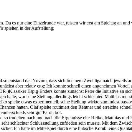
. Da es nur eine Einzelrunde war, reisten wir erst am Spieltag an und 
 spielten in der Aufstellung:
nd so entstand das Novum, dass sich in einem Zweitligamatch jeweils a
unächst aber relativ eng: Ich konnte schnell einen angenehmen Vorteil 
R-)Klassiker Espig-Enders konnte zunächst Peter die Initiative an sich
 hatte, war seine Stellung allerdings leicht schlechter. Matthias mus
 Heiko spielte etwas experimentell, seine Stellung wirkte zumindest pas
e Chancen hatten. Olaf spielte routiniert den Rentner und erreichte schn
eunterschieds sehr gut Paroli bot.
 so trudelten nach und nach die Ergebnisse ein: Heiko, Matthias und Be
sehr schlechter Schlussstellung zufrieden sein musste. Mit dem Zwische
 sicher. Ich hatte im Mittelspiel durch eine hübsche Kombi eine Qualit