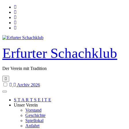
Skip
to
content
Erfurter Schachklub
Der Verein mit Tradition
Archiv 2026
S T A R T S E I T E
Unser Verein
Vorstand
Geschichte
Spiellokal
Anfahrt