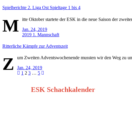
Spielberichte 2. Liga Ost Spieltage 1 bis 4
M
itte Oktober startete der ESK in die neue Saison der zweite
Jan. 24, 2019
2019
1. Mannschaft
Ritterliche Kämpfe zur Adventszeit
Z
um Zweiten Adventswochenende mussten wir den Weg zu unse
Jan. 24, 2019
Seitennummerierung
1
2
3
…
5
der
ESK Schachkalender
Beiträge