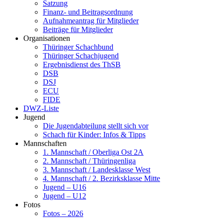
Satzung
Finanz- und Beitragsordnung
Aufnahmeantrag für Mitglieder
Beiträge für Mitglieder
Organisationen
Thüringer Schachbund
Thüringer Schachjugend
Ergebnisdienst des ThSB
DSB
DSJ
ECU
FIDE
DWZ-Liste
Jugend
Die Jugendabteilung stellt sich vor
Schach für Kinder: Infos & Tipps
Mannschaften
1. Mannschaft / Oberliga Ost 2A
2. Mannschaft / Thüringenliga
3. Mannschaft / Landesklasse West
4. Mannschaft / 2. Bezirksklasse Mitte
Jugend – U16
Jugend – U12
Fotos
Fotos – 2026