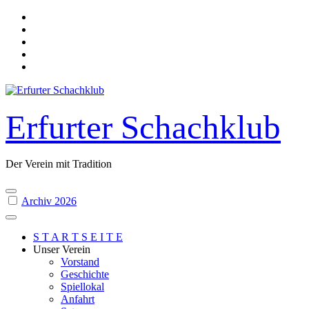
Skip
to
content
Erfurter Schachklub
Der Verein mit Tradition
Archiv 2026
S T A R T S E I T E
Unser Verein
Vorstand
Geschichte
Spiellokal
Anfahrt