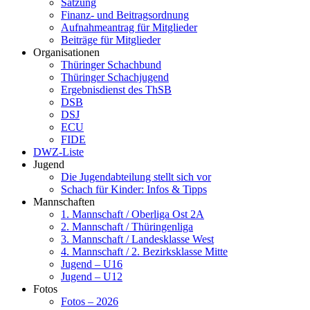
Satzung
Finanz- und Beitragsordnung
Aufnahmeantrag für Mitglieder
Beiträge für Mitglieder
Organisationen
Thüringer Schachbund
Thüringer Schachjugend
Ergebnisdienst des ThSB
DSB
DSJ
ECU
FIDE
DWZ-Liste
Jugend
Die Jugendabteilung stellt sich vor
Schach für Kinder: Infos & Tipps
Mannschaften
1. Mannschaft / Oberliga Ost 2A
2. Mannschaft / Thüringenliga
3. Mannschaft / Landesklasse West
4. Mannschaft / 2. Bezirksklasse Mitte
Jugend – U16
Jugend – U12
Fotos
Fotos – 2026