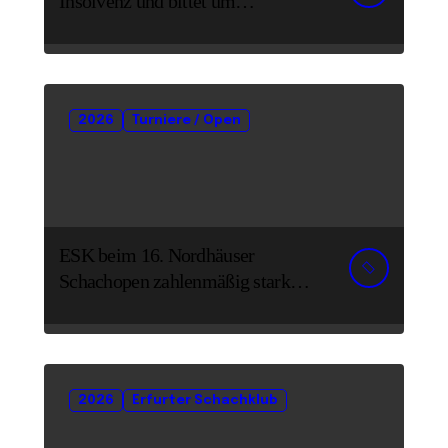
Insolvenz und bittet um
Unterstützung und Spenden
2026
Turniere / Open
ESK beim 16. Nordhäuser
Schachopen zahlenmäßig stark
vertreten
2026
Erfurter Schachklub