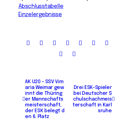
Abschlusstabelle
Einzelergebnisse
B
AK U20 – SSV Vim
aria Weimar gew
Drei ESK-Spieler
e
innt die Thüring
bei Deutscher S
i
er Mannschafts
chulschachmeis
meisterschaft,
terschaft in Karl
t
der ESK belegt d
sruhe
en 6. Platz
r
a