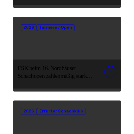
2026
Turniere / Open
ESK beim 16. Nordhäuser
Schachopen zahlenmäßig stark
vertreten
2026
Erfurter Schachklub