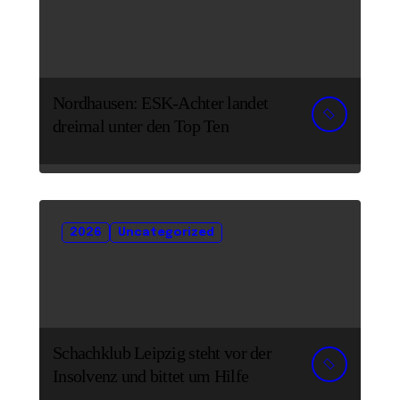
Nordhausen: ESK-Achter landet
dreimal unter den Top Ten
2026
Uncategorized
Schachklub Leipzig steht vor der
Insolvenz und bittet um Hilfe