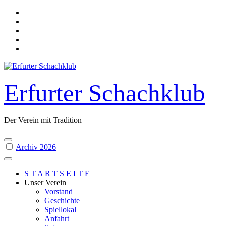
Skip
to
content
Erfurter Schachklub
Der Verein mit Tradition
Archiv 2026
S T A R T S E I T E
Unser Verein
Vorstand
Geschichte
Spiellokal
Anfahrt