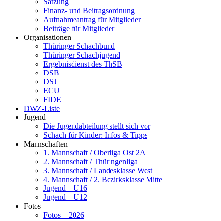
Satzung
Finanz- und Beitragsordnung
Aufnahmeantrag für Mitglieder
Beiträge für Mitglieder
Organisationen
Thüringer Schachbund
Thüringer Schachjugend
Ergebnisdienst des ThSB
DSB
DSJ
ECU
FIDE
DWZ-Liste
Jugend
Die Jugendabteilung stellt sich vor
Schach für Kinder: Infos & Tipps
Mannschaften
1. Mannschaft / Oberliga Ost 2A
2. Mannschaft / Thüringenliga
3. Mannschaft / Landesklasse West
4. Mannschaft / 2. Bezirksklasse Mitte
Jugend – U16
Jugend – U12
Fotos
Fotos – 2026