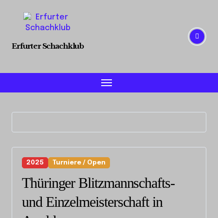
Skip
to
content
Erfurter Schachklub
2025
Turniere / Open
Thüringer Blitzmannschafts-
und Einzelmeisterschaft in