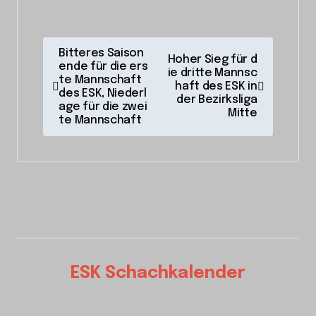
B
Bitteres Saison
Hoher Sieg für d
ende für die ers
e
ie dritte Mannsc
te Mannschaft
haft des ESK in
i
des ESK, Niederl
der Bezirksliga
age für die zwei
Mitte
t
te Mannschaft
r
a
g
s
n
a
ESK Schachkalender
v
i