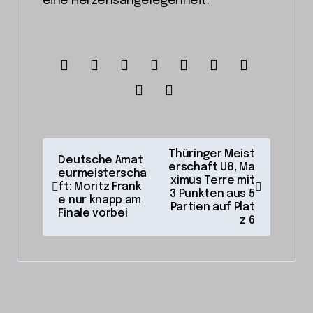
eine Herzensangelegenheit.
B
Thüringer Meist
Deutsche Amat
erschaft U8, Ma
e
eurmeisterscha
ximus Terre mit
ft: Moritz Frank
i
3 Punkten aus 5
e nur knapp am
Partien auf Plat
Finale vorbei
t
z 6
r
a
g
s