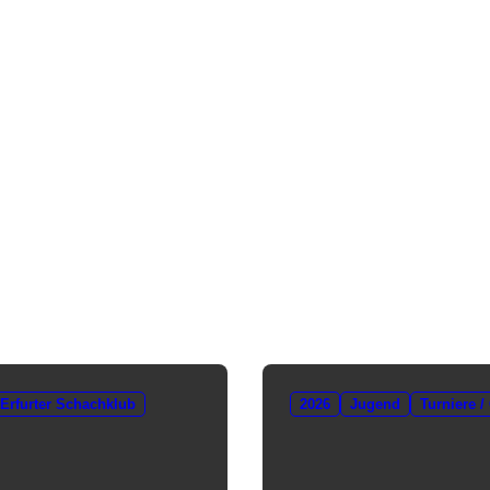
Erfurter Schachklub
2026
Jugend
Turniere /