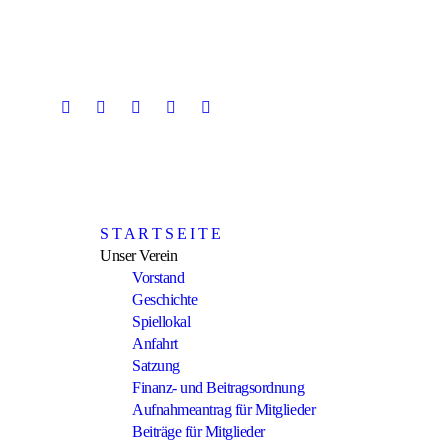
Skip
to
content
S T A R T S E I T E
Unser Verein
Vorstand
Geschichte
Spiellokal
Anfahrt
Satzung
Finanz- und Beitragsordnung
Aufnahmeantrag für Mitglieder
Beiträge für Mitglieder