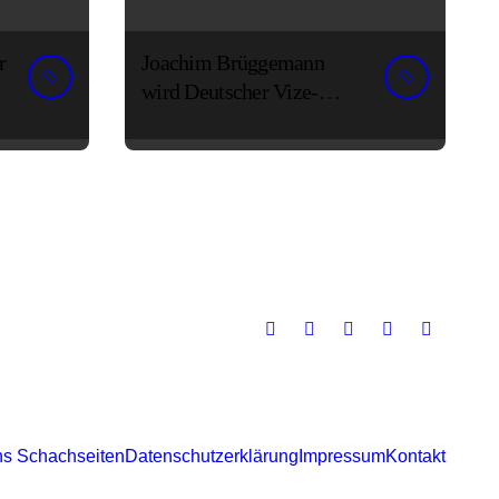
r
Joachim Brüggemann
wird Deutscher Vize-
Seniorenmeister
ns Schachseiten
Datenschutzerklärung
Impressum
Kontakt