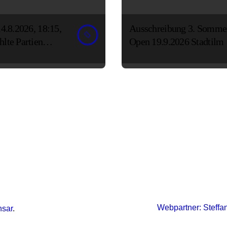
14.8.2026, 18:15,
Ausschreibung 3. Somme
lte Partien
Open 19.9.2026 Stadtilm
e
einzelmeisterscha
Webpartner: Steffa
sar
.