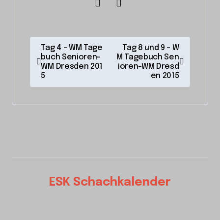
B
Tag 4 – WM Tage
Tag 8 und 9 – W
buch Senioren-
M Tagebuch Sen
e
WM Dresden 201
ioren-WM Dresd
i
5
en 2015
t
r
a
g
s
n
ESK Schachkalender
a
v