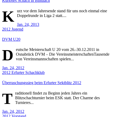
Kurioses Schach in Bindlach
K
urz vor dem Jahresende stand für uns noch einmal eine
Doppelrunde in Liga 2 statt....
Jan. 24, 2013
2012
Jugend
DVM U20
D
eutsche Meisterschaft U 20 vom 26.-30.12.2011 in
Osnabrück DVM – Die VereinsmeisterschaftenTausende
von Vereinsmannschaften spielen...
Jan. 24, 2012
2012
Erfurter Schachklub
Überraschungssieg beim Erfurter Sektblitz 2012
T
raditionell findet zu Beginn jeden Jahres ein
Blitzschachturnier beim ESK statt. Der Charme des
Turnieres...
Jan. 24, 2012
2012
Vorstand