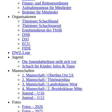
Finanz- und Beitragsordnung
Aufnahmeantrag für Mitglieder
Beiträge für Mitglieder
Organisationen
Thüringer Schachbund
Thüringer Schachjugend
Ergebnisdienst des ThSB
DSB
DSJ
ECU
FIDE
DWZ-Liste
Jugend
Die Jugendabteilung stellt sich vor
Schach für Kinder: Infos & Tipps
Mannschaften
1. Mannschaft / Oberliga Ost 2A
2. Mannschaft / Thüringenliga
3. Mannschaft / Landesklasse West
4. Mannschaft / 2. Bezirksklasse Mitte
Jugend – U16
Jugend – U12
Fotos
Fotos – 2026
Fotos – 2025