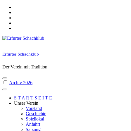
Skip
to
content
Erfurter Schachklub
Der Verein mit Tradition
Archiv 2026
S T A R T S E I T E
Unser Verein
Vorstand
Geschichte
Spiellokal
Anfahrt
Satzung