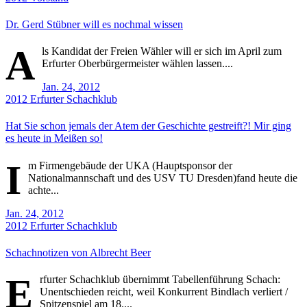
Dr. Gerd Stübner will es nochmal wissen
A
ls Kandidat der Freien Wähler will er sich im April zum
Erfurter Oberbürgermeister wählen lassen....
Jan. 24, 2012
2012
Erfurter Schachklub
Hat Sie schon jemals der Atem der Geschichte gestreift?! Mir ging
es heute in Meißen so!
I
m Firmengebäude der UKA (Hauptsponsor der
Nationalmannschaft und des USV TU Dresden)fand heute die
achte...
Jan. 24, 2012
2012
Erfurter Schachklub
Schachnotizen von Albrecht Beer
E
rfurter Schachklub übernimmt Tabellenführung Schach:
Unentschieden reicht, weil Konkurrent Bindlach verliert /
Spitzenspiel am 18....