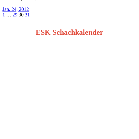
Jan. 24, 2012
Seitennummerierung
1
…
29
30
31
der
ESK Schachkalender
Beiträge