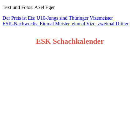
Text und Fotos: Axel Eger
Beitragsnavigation
Der Preis ist Eis: U10-Jungs sind Thüringer Vizemeister
ESK-Nachwuchs: Einmal Meister, einmal Vize, zweimal Dritter
ESK Schachkalender