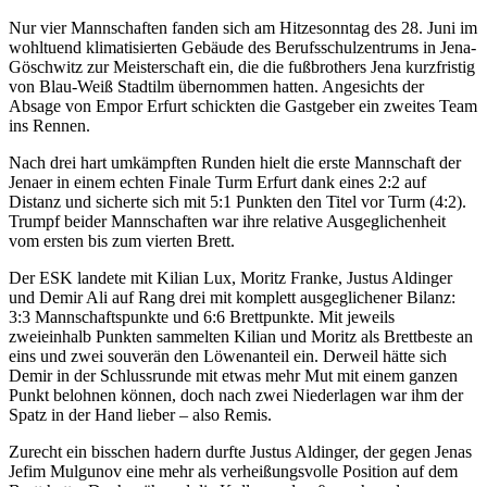
Nur vier Mannschaften fanden sich am Hitzesonntag des 28. Juni im
wohltuend klimatisierten Gebäude des Berufsschulzentrums in Jena-
Göschwitz zur Meisterschaft ein, die die fußbrothers Jena kurzfristig
von Blau-Weiß Stadtilm übernommen hatten. Angesichts der
Absage von Empor Erfurt schickten die Gastgeber ein zweites Team
ins Rennen.
Nach drei hart umkämpften Runden hielt die erste Mannschaft der
Jenaer in einem echten Finale Turm Erfurt dank eines 2:2 auf
Distanz und sicherte sich mit 5:1 Punkten den Titel vor Turm (4:2).
Trumpf beider Mannschaften war ihre relative Ausgeglichenheit
vom ersten bis zum vierten Brett.
Der ESK landete mit Kilian Lux, Moritz Franke, Justus Aldinger
und Demir Ali auf Rang drei mit komplett ausgeglichener Bilanz:
3:3 Mannschaftspunkte und 6:6 Brettpunkte. Mit jeweils
zweieinhalb Punkten sammelten Kilian und Moritz als Brettbeste an
eins und zwei souverän den Löwenanteil ein. Derweil hätte sich
Demir in der Schlussrunde mit etwas mehr Mut mit einem ganzen
Punkt belohnen können, doch nach zwei Niederlagen war ihm der
Spatz in der Hand lieber – also Remis.
Zurecht ein bisschen hadern durfte Justus Aldinger, der gegen Jenas
Jefim Mulgunov eine mehr als verheißungsvolle Position auf dem