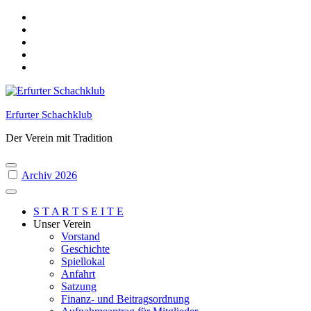
Skip
to
content
Erfurter Schachklub
Der Verein mit Tradition
Archiv 2026
S T A R T S E I T E
Unser Verein
Vorstand
Geschichte
Spiellokal
Anfahrt
Satzung
Finanz- und Beitragsordnung