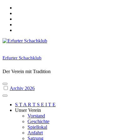
Skip
to
content
Erfurter Schachklub
Der Verein mit Tradition
Archiv 2026
S T A R T S E I T E
Unser Verein
Vorstand
Geschichte
Spiellokal
Anfahrt
Satzung