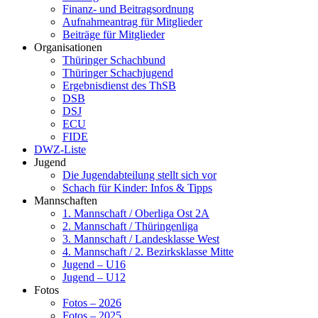
Finanz- und Beitragsordnung
Aufnahmeantrag für Mitglieder
Beiträge für Mitglieder
Organisationen
Thüringer Schachbund
Thüringer Schachjugend
Ergebnisdienst des ThSB
DSB
DSJ
ECU
FIDE
DWZ-Liste
Jugend
Die Jugendabteilung stellt sich vor
Schach für Kinder: Infos & Tipps
Mannschaften
1. Mannschaft / Oberliga Ost 2A
2. Mannschaft / Thüringenliga
3. Mannschaft / Landesklasse West
4. Mannschaft / 2. Bezirksklasse Mitte
Jugend – U16
Jugend – U12
Fotos
Fotos – 2026
Fotos – 2025