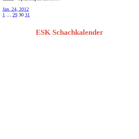
Jan. 24, 2012
Seitennummerierung
1
…
29
30
31
der
ESK Schachkalender
Beiträge