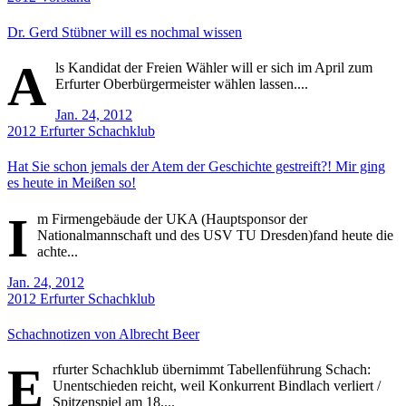
Dr. Gerd Stübner will es nochmal wissen
A
ls Kandidat der Freien Wähler will er sich im April zum
Erfurter Oberbürgermeister wählen lassen....
Jan. 24, 2012
2012
Erfurter Schachklub
Hat Sie schon jemals der Atem der Geschichte gestreift?! Mir ging
es heute in Meißen so!
I
m Firmengebäude der UKA (Hauptsponsor der
Nationalmannschaft und des USV TU Dresden)fand heute die
achte...
Jan. 24, 2012
2012
Erfurter Schachklub
Schachnotizen von Albrecht Beer
E
rfurter Schachklub übernimmt Tabellenführung Schach:
Unentschieden reicht, weil Konkurrent Bindlach verliert /
Spitzenspiel am 18....