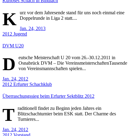
Kurioses Schach in Bindlach
K
urz vor dem Jahresende stand für uns noch einmal eine
Doppelrunde in Liga 2 statt....
Jan. 24, 2013
2012
Jugend
DVM U20
D
eutsche Meisterschaft U 20 vom 26.-30.12.2011 in
Osnabrück DVM – Die VereinsmeisterschaftenTausende
von Vereinsmannschaften spielen...
Jan. 24, 2012
2012
Erfurter Schachklub
Überraschungssieg beim Erfurter Sektblitz 2012
T
raditionell findet zu Beginn jeden Jahres ein
Blitzschachturnier beim ESK statt. Der Charme des
Turnieres...
Jan. 24, 2012
2012
Vorstand