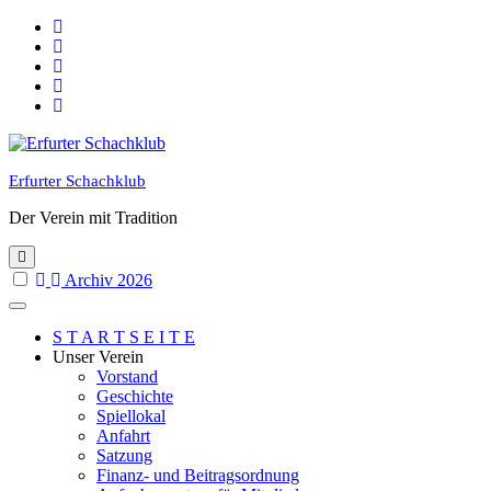
Skip
to
content
Erfurter Schachklub
Der Verein mit Tradition
Archiv 2026
S T A R T S E I T E
Unser Verein
Vorstand
Geschichte
Spiellokal
Anfahrt
Satzung
Finanz- und Beitragsordnung