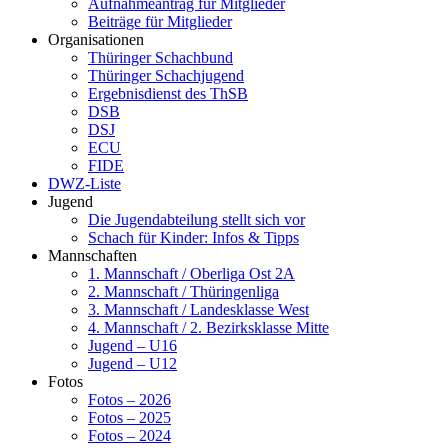
Aufnahmeantrag für Mitglieder
Beiträge für Mitglieder
Organisationen
Thüringer Schachbund
Thüringer Schachjugend
Ergebnisdienst des ThSB
DSB
DSJ
ECU
FIDE
DWZ-Liste
Jugend
Die Jugendabteilung stellt sich vor
Schach für Kinder: Infos & Tipps
Mannschaften
1. Mannschaft / Oberliga Ost 2A
2. Mannschaft / Thüringenliga
3. Mannschaft / Landesklasse West
4. Mannschaft / 2. Bezirksklasse Mitte
Jugend – U16
Jugend – U12
Fotos
Fotos – 2026
Fotos – 2025
Fotos – 2024