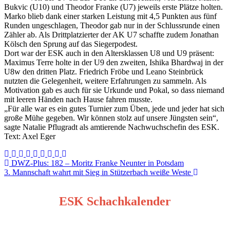
Bukvic (U10) und Theodor Franke (U7) jeweils erste Plätze holten.
Marko blieb dank einer starken Leistung mit 4,5 Punkten aus fünf
Runden ungeschlagen, Theodor gab nur in der Schlussrunde einen
Zähler ab. Als Drittplatzierter der AK U7 schaffte zudem Jonathan
Kölsch den Sprung auf das Siegerpodest.
Dort war der ESK auch in den Altersklassen U8 und U9 präsent:
Maximus Terre holte in der U9 den zweiten, Ishika Bhardwaj in der
U8w den dritten Platz. Friedrich Fröbe und Leano Steinbrück
nutzten die Gelegenheit, weitere Erfahrungen zu sammeln. Als
Motivation gab es auch für sie Urkunde und Pokal, so dass niemand
mit leeren Händen nach Hause fahren musste.
„Für alle war es ein gutes Turnier zum Üben, jede und jeder hat sich
große Mühe gegeben. Wir können stolz auf unsere Jüngsten sein“,
sagte Natalie Pflugradt als amtierende Nachwuchschefin des ESK.
Text: Axel Eger
Beitragsnavigation
DWZ-Plus: 182 – Moritz Franke Neunter in Potsdam
3. Mannschaft wahrt mit Sieg in Stützerbach weiße Weste
ESK Schachkalender