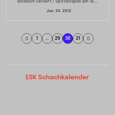
Bindlach verliert / Spitzenspiel am 18....
Jan. 24, 2012
S
1
…
29
30
31
e
i
t
e
ESK Schachkalender
n
n
u
m
m