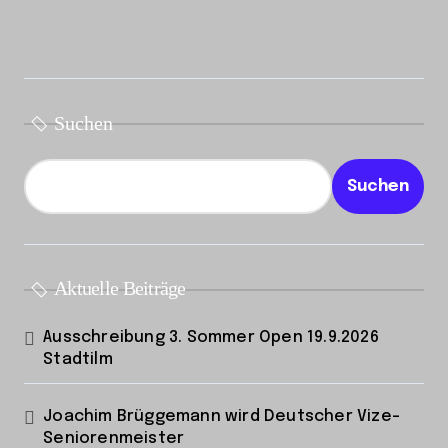
i
t
r
ä
Suchen
g
e
Suchen
Aktuelle Beiträge
Ausschreibung 3. Sommer Open 19.9.2026
Stadtilm
Joachim Brüggemann wird Deutscher Vize-
Seniorenmeister