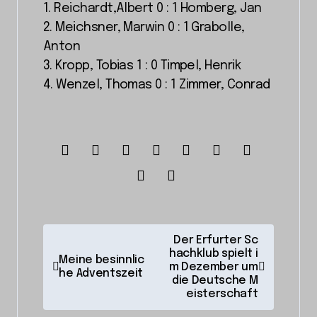
1. Reichardt,Albert 0 : 1 Homberg, Jan
2. Meichsner, Marwin 0 : 1 Grabolle,
Anton
3. Kropp, Tobias 1 : 0 Timpel, Henrik
4. Wenzel, Thomas 0 : 1 Zimmer, Conrad
B
Der Erfurter Sc
hachklub spielt i
e
Meine besinnlic
m Dezember um
he Adventszeit
i
die Deutsche M
eisterschaft
t