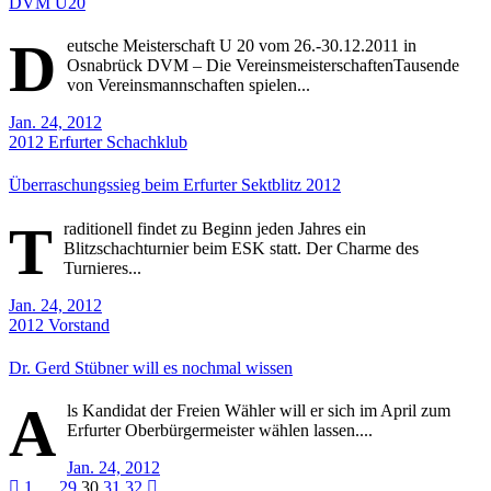
DVM U20
D
eutsche Meisterschaft U 20 vom 26.-30.12.2011 in
Osnabrück DVM – Die VereinsmeisterschaftenTausende
von Vereinsmannschaften spielen...
Jan. 24, 2012
2012
Erfurter Schachklub
Überraschungssieg beim Erfurter Sektblitz 2012
T
raditionell findet zu Beginn jeden Jahres ein
Blitzschachturnier beim ESK statt. Der Charme des
Turnieres...
Jan. 24, 2012
2012
Vorstand
Dr. Gerd Stübner will es nochmal wissen
A
ls Kandidat der Freien Wähler will er sich im April zum
Erfurter Oberbürgermeister wählen lassen....
Jan. 24, 2012
1
…
29
30
31
32