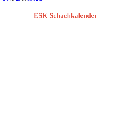
Seitennummerierung
der
ESK Schachkalender
Beiträge