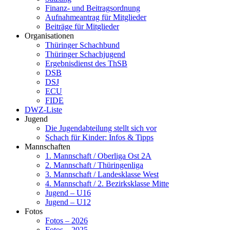
Finanz- und Beitragsordnung
Aufnahmeantrag für Mitglieder
Beiträge für Mitglieder
Organisationen
Thüringer Schachbund
Thüringer Schachjugend
Ergebnisdienst des ThSB
DSB
DSJ
ECU
FIDE
DWZ-Liste
Jugend
Die Jugendabteilung stellt sich vor
Schach für Kinder: Infos & Tipps
Mannschaften
1. Mannschaft / Oberliga Ost 2A
2. Mannschaft / Thüringenliga
3. Mannschaft / Landesklasse West
4. Mannschaft / 2. Bezirksklasse Mitte
Jugend – U16
Jugend – U12
Fotos
Fotos – 2026
Fotos – 2025