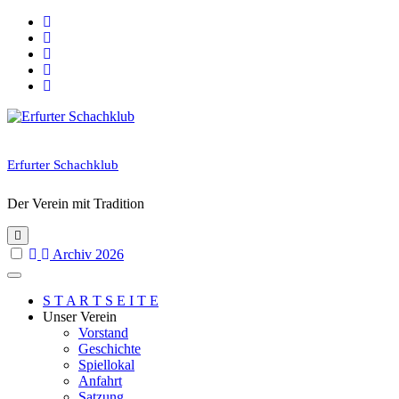
Skip
to
content
Erfurter Schachklub
Der Verein mit Tradition
Archiv 2026
S T A R T S E I T E
Unser Verein
Vorstand
Geschichte
Spiellokal
Anfahrt
Satzung