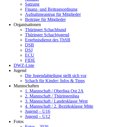
Satzung
Finanz- und Beitragsordnung
Aufnahmeantrag für Mitglieder
Beiträge für Mitglieder
Organisationen
Thüringer Schachbund
Thüringer Schachjugend
Ergebnisdienst des ThSB
DSB
DSJ
ECU
FIDE
DWZ-Liste
Jugend
Die Jugendabteilung stellt sich vor
Schach für Kinder: Infos & Tipps
Mannschaften
1. Mannschaft / Oberliga Ost 2A
2. Mannschaft / Thüringenliga
3. Mannschaft / Landesklasse West
4. Mannschaft / 2. Bezirksklasse Mitte
Jugend – U16
Jugend – U12
Fotos
Fotos – 2026