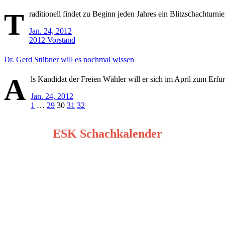
T
raditionell findet zu Beginn jeden Jahres ein Blitzschachturni
Jan. 24, 2012
2012
Vorstand
Dr. Gerd Stübner will es nochmal wissen
A
ls Kandidat der Freien Wähler will er sich im April zum Erfur
Jan. 24, 2012
Seitennummerierung
1
…
29
30
31
32
der
ESK Schachkalender
Beiträge