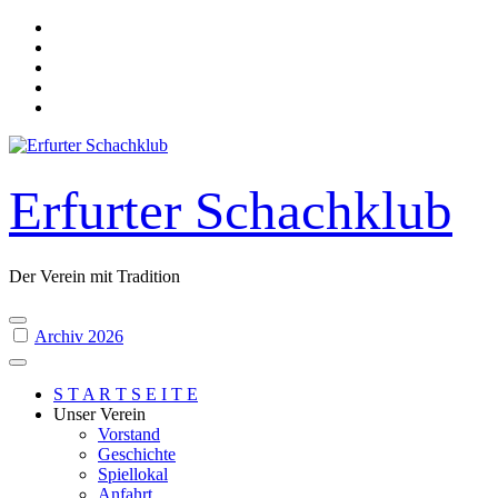
Skip
to
content
Erfurter Schachklub
Der Verein mit Tradition
Archiv 2026
S T A R T S E I T E
Unser Verein
Vorstand
Geschichte
Spiellokal
Anfahrt