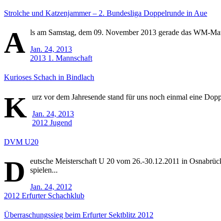
Strolche und Katzenjammer – 2. Bundesliga Doppelrunde in Aue
A
ls am Samstag, dem 09. November 2013 gerade das WM-Match
Jan. 24, 2013
2013
1. Mannschaft
Kurioses Schach in Bindlach
K
urz vor dem Jahresende stand für uns noch einmal eine Doppel
Jan. 24, 2013
2012
Jugend
DVM U20
D
eutsche Meisterschaft U 20 vom 26.-30.12.2011 in Osnabrü
spielen...
Jan. 24, 2012
2012
Erfurter Schachklub
Überraschungssieg beim Erfurter Sektblitz 2012