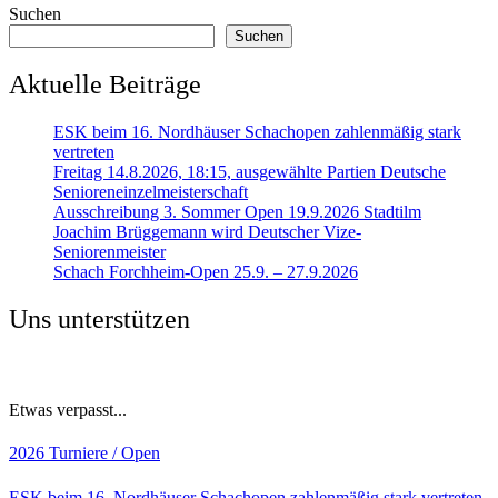
Suchen
Suchen
Aktuelle Beiträge
ESK beim 16. Nordhäuser Schachopen zahlenmäßig stark
vertreten
Freitag 14.8.2026, 18:15, ausgewählte Partien Deutsche
Senioreneinzelmeisterschaft
Ausschreibung 3. Sommer Open 19.9.2026 Stadtilm
Joachim Brüggemann wird Deutscher Vize-
Seniorenmeister
Schach Forchheim-Open 25.9. – 27.9.2026
Uns unterstützen
Etwas verpasst...
2026
Turniere / Open
ESK beim 16. Nordhäuser Schachopen zahlenmäßig stark vertreten