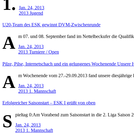
1.
Jan. 24, 2013
2013
Jugend
U20-Team des ESK gewinnt DVM-Zwischenrunde
A
m 07. und 08. September fand im Nettelbeckufer die Qualifi
Jan. 24, 2013
2013
Turniere / Open
Pilze, Pilse, Internetschach und ein gelungenes Wochenende Unsere
A
m Wochenende vom 27.-29.09.2013 fand unsere diesjährige ku
Jan. 24, 2013
2013
1. Mannschaft
Erfolgreicher Saisonstart – ESK I grüßt von oben
S
pieltag 0:Am Vorabend zum Saisonstart in die 2. Liga Saison 2
Jan. 24, 2013
2013
1. Mannschaft