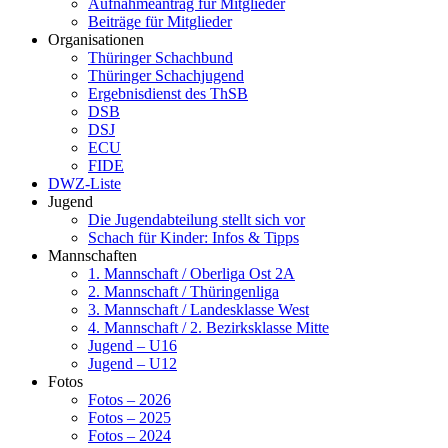
Aufnahmeantrag für Mitglieder
Beiträge für Mitglieder
Organisationen
Thüringer Schachbund
Thüringer Schachjugend
Ergebnisdienst des ThSB
DSB
DSJ
ECU
FIDE
DWZ-Liste
Jugend
Die Jugendabteilung stellt sich vor
Schach für Kinder: Infos & Tipps
Mannschaften
1. Mannschaft / Oberliga Ost 2A
2. Mannschaft / Thüringenliga
3. Mannschaft / Landesklasse West
4. Mannschaft / 2. Bezirksklasse Mitte
Jugend – U16
Jugend – U12
Fotos
Fotos – 2026
Fotos – 2025
Fotos – 2024