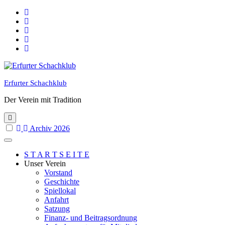
Skip
to
content
Erfurter Schachklub
Der Verein mit Tradition
Archiv 2026
S T A R T S E I T E
Unser Verein
Vorstand
Geschichte
Spiellokal
Anfahrt
Satzung
Finanz- und Beitragsordnung