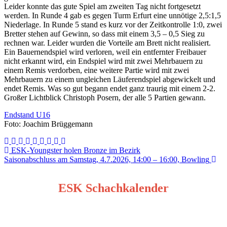
Leider konnte das gute Spiel am zweiten Tag nicht fortgesetzt
werden. In Runde 4 gab es gegen Turm Erfurt eine unnötige 2,5:1,5
Niederlage. In Runde 5 stand es kurz vor der Zeitkontrolle 1:0, zwei
Bretter stehen auf Gewinn, so dass mit einem 3,5 – 0,5 Sieg zu
rechnen war. Leider wurden die Vorteile am Brett nicht realisiert.
Ein Bauernendspiel wird verloren, weil ein entfernter Freibauer
nicht erkannt wird, ein Endspiel wird mit zwei Mehrbauern zu
einem Remis verdorben, eine weitere Partie wird mit zwei
Mehrbauern zu einem ungleichen Läuferendspiel abgewickelt und
endet Remis. Was so gut begann endet ganz traurig mit einem 2-2.
Großer Lichtblick Christoph Posern, der alle 5 Partien gewann.
Endstand U16
Foto: Joachim Brüggemann
Beitragsnavigation
ESK-Youngster holen Bronze im Bezirk
Saisonabschluss am Samstag, 4.7.2026, 14:00 – 16:00, Bowling
ESK Schachkalender