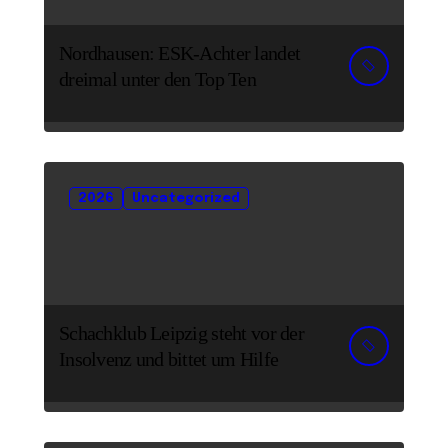
Nordhausen: ESK-Achter landet
dreimal unter den Top Ten
2026
Uncategorized
Schachklub Leipzig steht vor der
Insolvenz und bittet um Hilfe