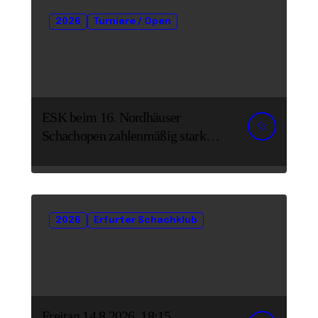
2026
Turniere / Open
ESK beim 16. Nordhäuser
Schachopen zahlenmäßig stark
vertreten
2026
Erfurter Schachklub
Freitag 14.8.2026, 18:15,