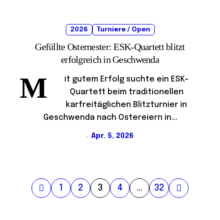
2026
Turniere / Open
Gefüllte Osternester: ESK-Quartett blitzt
erfolgreich in Geschwenda
M
it gutem Erfolg suchte ein ESK-
Quartett beim traditionellen
karfreitäglichen Blitzturnier in
Geschwenda nach Ostereiern in...
Apr. 5, 2026
S
1
2
3
4
…
32
e
i