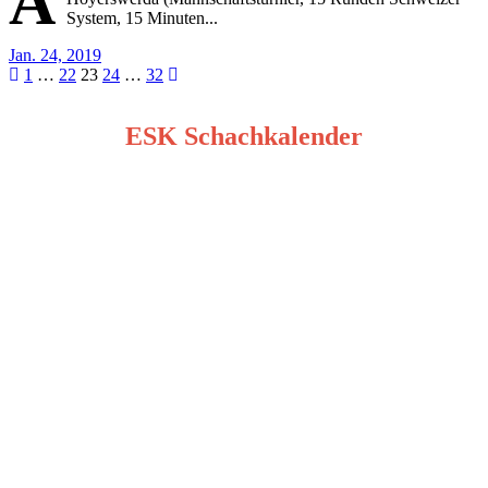
A
System, 15 Minuten...
Jan. 24, 2019
Seitennummerierung
1
…
22
23
24
…
32
der
ESK Schachkalender
Beiträge