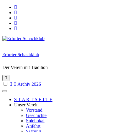
Skip
to
content
Erfurter Schachklub
Der Verein mit Tradition
Archiv 2026
S T A R T S E I T E
Unser Verein
Vorstand
Geschichte
Spiellokal
Anfahrt
Satzung