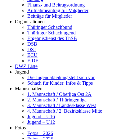
Finanz- und Beitragsordnung
Aufnahmeantrag für Mitglieder
Beiträge für Mitglieder
Organisationen
Thüringer Schachbund
Thüringer Schachjugend
Ergebnisdienst des ThSB
DSB
DSJ
ECU
FIDE
DWZ-Liste
Jugend
Die Jugendabteilung stellt sich vor
Schach für Kinder: Infos & Tipps
Mannschaften
1. Mannschaft / Oberliga Ost 2A
2. Mannschaft / Thüringenliga
3. Mannschaft / Landesklasse West
4. Mannschaft / 2. Bezirksklasse Mitte
Jugend – U16
Jugend – U12
Fotos
Fotos – 2026
Fotos – 2025