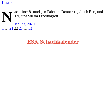
Desnou
N
ach einer 8 stündigen Fahrt am Donnerstag durch Berg und
Tal, sind wir im Erholungsort...
Jan. 23, 2020
Seitennummerierung
1
…
21
22
23
…
32
der
ESK Schachkalender
Beiträge