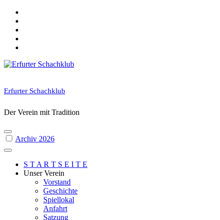
Skip
to
content
Erfurter Schachklub
Der Verein mit Tradition
Archiv 2026
S T A R T S E I T E
Unser Verein
Vorstand
Geschichte
Spiellokal
Anfahrt
Satzung