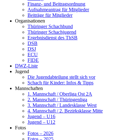
Finanz- und Beitragsordnung
Aufnahmeantrag für Mitglieder
Beiträge für Mitglieder
Organisationen
Thüringer Schachbund
Thüringer Schachjugend
Ergebnisdienst des ThSB
DSB
DSJ
ECU
FIDE
DWZ-Liste
Jugend
Die Jugendabteilung stellt sich vor
Schach für Kinder: Infos & Tipps
Mannschaften
1. Mannschaft / Oberliga Ost 2A
2. Mannschaft / Thüringenliga
3. Mannschaft / Landesklasse West
4. Mannschaft / 2. Bezirksklasse Mitte
Jugend – U16
Jugend – U12
Fotos
Fotos – 2026
Fotos – 2025