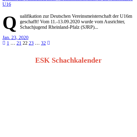
U16
Q
ualifikation zur Deutschen Vereinsmeisterschaft der U16m
geschafft! Vom 11.-13.09.2020 wurde vom Ausrichter,
Schachjugend Rheinland-Pfalz (SJRP)...
Jan. 23, 2020
Seitennummerierung
1
…
21
22
23
…
32
der
ESK Schachkalender
Beiträge