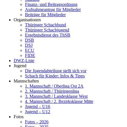
Finanz- und Beitragsordnung
Aufnahmeantrag für Mitglieder
Beiträge für Mitglieder
Organisationen
Thüringer Schachbund
Thüringer Schachjugend
Ergebnisdienst des ThSB
DSB
DSJ
ECU
FIDE
DWZ-Liste
Jugend
Die Jugendabteilung stellt sich vor
Schach für Kinder: Infos & Tipps
Mannschaften
1. Mannschaft / Oberliga Ost 2A
2. Mannschaft / Thüringenliga
3. Mannschaft / Landesklasse West
4. Mannschaft / 2. Bezirksklasse Mitte
Jugend – U16
Jugend – U12
Fotos
Fotos – 2026
Fotos – 2025