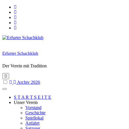
Skip
to
content
Erfurter Schachklub
Der Verein mit Tradition
Archiv 2026
S T A R T S E I T E
Unser Verein
Vorstand
Geschichte
Spiellokal
Anfahrt
Satzung