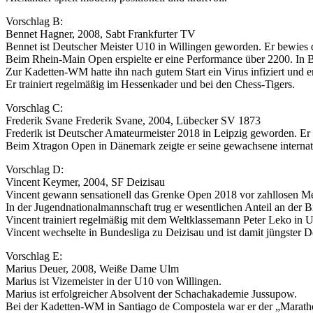
Vorschlag B:
Bennet Hagner, 2008, Sabt Frankfurter TV
Bennet ist Deutscher Meister U10 in Willingen geworden. Er bewies d
Beim Rhein-Main Open erspielte er eine Performance über 2200. In
Zur Kadetten-WM hatte ihn nach gutem Start ein Virus infiziert und er
Er trainiert regelmäßig im Hessenkader und bei den Chess-Tigers.
Vorschlag C:
Frederik Svane Frederik Svane, 2004, Lübecker SV 1873
Frederik ist Deutscher Amateurmeister 2018 in Leipzig geworden. Er 
Beim Xtragon Open in Dänemark zeigte er seine gewachsene internati
Vorschlag D:
Vincent Keymer, 2004, SF Deizisau
Vincent gewann sensationell das Grenke Open 2018 vor zahllosen Mei
In der Jugendnationalmannschaft trug er wesentlichen Anteil an de
Vincent trainiert regelmäßig mit dem Weltklassemann Peter Leko in 
Vincent wechselte in Bundesliga zu Deizisau und ist damit jüngster 
Vorschlag E:
Marius Deuer, 2008, Weiße Dame Ulm
Marius ist Vizemeister in der U10 von Willingen.
Marius ist erfolgreicher Absolvent der Schachakademie Jussupow.
Bei der Kadetten-WM in Santiago de Compostela war er der „Marathon