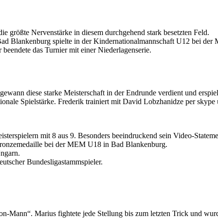
ie größte Nervenstärke in diesem durchgehend stark besetzten Feld.
 Bad Blankenburg spielte in der Kindernationalmannschaft U12 bei de
 beendete das Turnier mit einer Niederlagenserie.
gewann diese starke Meisterschaft in der Endrunde verdient und erspie
onale Spielstärke. Frederik trainiert mit David Lobzhanidze per skyp
sterspielern mit 8 aus 9. Besonders beeindruckend sein Video-Stateme
r Bronzemedaille bei der MEM U18 in Bad Blankenburg.
Ungarn.
Deutscher Bundesligastammspieler.
-Mann“. Marius fightete jede Stellung bis zum letzten Trick und wurd