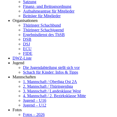
Satzung
Finanz- und Beitragsordnung
Aufnahmeantrag für Mitglieder
Beiträge für Mitglieder
Organisationen
Thüringer Schachbund
Thüringer Schachjugend
Ergebnisdienst des ThSB
DSB
DSJ
ECU
FIDE
DWZ-Liste
Jugend
Die Jugendabteilung stellt sich vor
Schach für Kinder: Infos & Tipps
Mannschaften
1. Mannschaft / Oberliga Ost 2A
2. Mannschaft / Thüringenliga
3. Mannschaft / Landesklasse West
4. Mannschaft / 2. Bezirksklasse Mitte
Jugend – U16
Jugend – U12
Fotos
Fotos – 2026