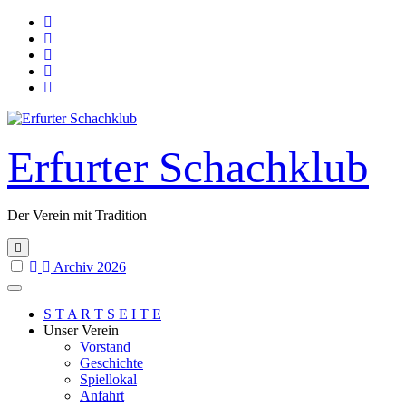
Skip
to
content
Erfurter Schachklub
Der Verein mit Tradition
Archiv 2026
S T A R T S E I T E
Unser Verein
Vorstand
Geschichte
Spiellokal
Anfahrt