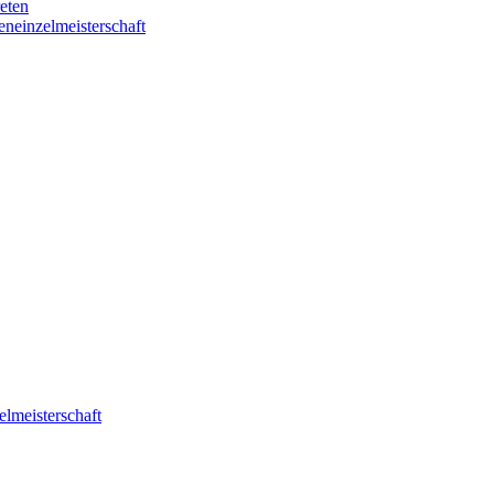
eten
eneinzelmeisterschaft
elmeisterschaft