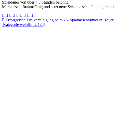
Spieldauer von über 4,5 Stunden belohnt.
Marius ist aufnahmefähig und setzt neue Systeme schnell und gerne e
Beitragsnavigation
Erfolgreiche Titelverteidigung beim 26. Sparkassenturnier in Hoyer
Kategorie weiblich U14