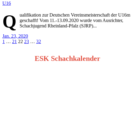
U16
Q
ualifikation zur Deutschen Vereinsmeisterschaft der U16m
geschafft! Vom 11.-13.09.2020 wurde vom Ausrichter,
Schachjugend Rheinland-Pfalz (SJRP)...
Jan. 23, 2020
Seitennummerierung
1
…
21
22
23
…
32
der
ESK Schachkalender
Beiträge