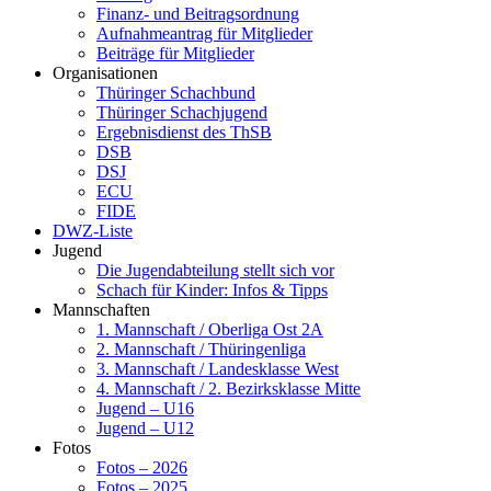
Finanz- und Beitragsordnung
Aufnahmeantrag für Mitglieder
Beiträge für Mitglieder
Organisationen
Thüringer Schachbund
Thüringer Schachjugend
Ergebnisdienst des ThSB
DSB
DSJ
ECU
FIDE
DWZ-Liste
Jugend
Die Jugendabteilung stellt sich vor
Schach für Kinder: Infos & Tipps
Mannschaften
1. Mannschaft / Oberliga Ost 2A
2. Mannschaft / Thüringenliga
3. Mannschaft / Landesklasse West
4. Mannschaft / 2. Bezirksklasse Mitte
Jugend – U16
Jugend – U12
Fotos
Fotos – 2026
Fotos – 2025