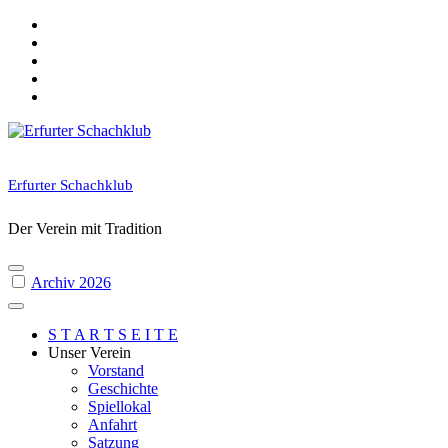
Skip
to
content
Erfurter Schachklub
Der Verein mit Tradition
Archiv 2026
S T A R T S E I T E
Unser Verein
Vorstand
Geschichte
Spiellokal
Anfahrt
Satzung