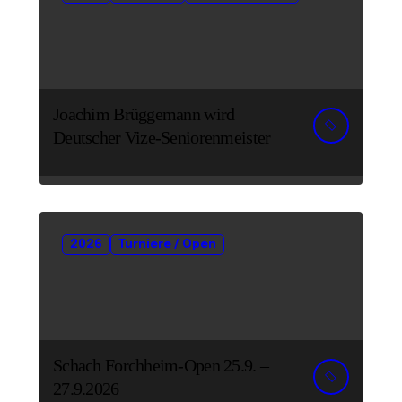
Joachim Brüggemann wird
Deutscher Vize-Seniorenmeister
2026
Turniere / Open
Schach Forchheim-Open 25.9. –
27.9.2026