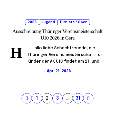
2026
Jugend
Turniere / Open
Ausschreibung Thüringer Vereinsmeisterschaft
U10 2026 in Gera
H
allo liebe Schachfreunde, die
Thüringer Vereinsmeisterschaft für
Kinder der AK U10 findet am 27. und...
Apr. 21, 2026
S
1
2
3
…
31
e
i