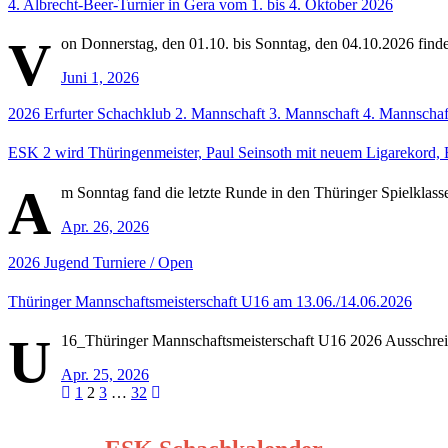
4. Albrecht-Beer-Turnier in Gera vom 1. bis 4. Oktober 2026
V
on Donnerstag, den 01.10. bis Sonntag, den 04.10.2026 findet
Juni 1, 2026
2026
Erfurter Schachklub
2. Mannschaft
3. Mannschaft
4. Mannschaf
ESK 2 wird Thüringenmeister, Paul Seinsoth mit neuem Ligarekord, 
A
m Sonntag fand die letzte Runde in den Thüringer Spielklasse
Apr. 26, 2026
2026
Jugend
Turniere / Open
Thüringer Mannschaftsmeisterschaft U16 am 13.06./14.06.2026
U
16_Thüringer Mannschaftsmeisterschaft U16 2026 Ausschre
Apr. 25, 2026
Seitennummerierung
1
2
3
…
32
der