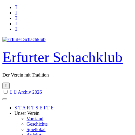
Skip
to
content
Erfurter Schachklub
Der Verein mit Tradition
Archiv 2026
S T A R T S E I T E
Unser Verein
Vorstand
Geschichte
Spiellokal
Anfahrt