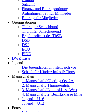
Satzung
Finanz- und Beitragsordnung
Aufnahmeantrag für Mitglieder
Beiträge für Mitglieder
Organisationen
Thüringer Schachbund
Thüringer Schachjugend
Ergebnisdienst des ThSB
DSB
DSJ
ECU
FIDE
DWZ-Liste
Jugend
Die Jugendabteilung stellt sich vor
Schach für Kinder: Infos & Tipps
Mannschaften
1. Mannschaft / Oberliga Ost 2A
2. Mannschaft / Thüringenliga
3. Mannschaft / Landesklasse West
4. Mannschaft / 2. Bezirksklasse Mitte
Jugend – U16
Jugend – U12
Fotos