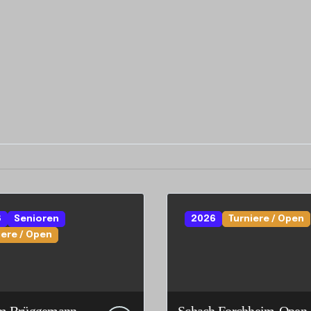
6
Senioren
2026
Turniere / Open
iere / Open