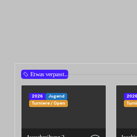
Etwas verpasst...
2026
Jugend
202
Turniere / Open
Turn