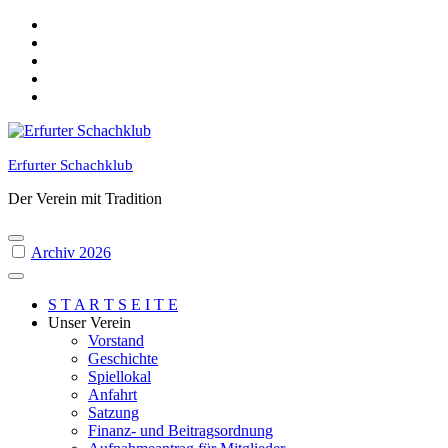
Skip
to
content
Erfurter Schachklub
Der Verein mit Tradition
Archiv 2026
S T A R T S E I T E
Unser Verein
Vorstand
Geschichte
Spiellokal
Anfahrt
Satzung
Finanz- und Beitragsordnung