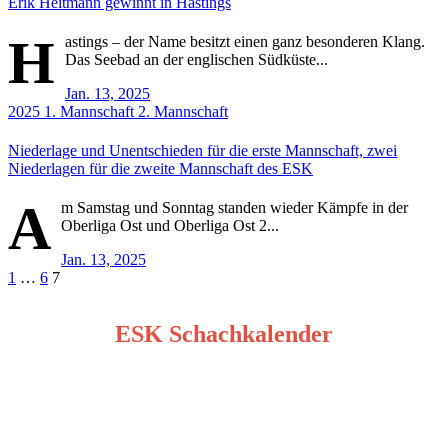
Erik Heitmann gewinnt in Hastings
H
astings – der Name besitzt einen ganz besonderen Klang.
Das Seebad an der englischen Südküste...
Jan. 13, 2025
2025
1. Mannschaft
2. Mannschaft
Niederlage und Unentschieden für die erste Mannschaft, zwei
Niederlagen für die zweite Mannschaft des ESK
A
m Samstag und Sonntag standen wieder Kämpfe in der
Oberliga Ost und Oberliga Ost 2...
Jan. 13, 2025
Seitennummerierung
1
…
6
7
der
ESK Schachkalender
Beiträge