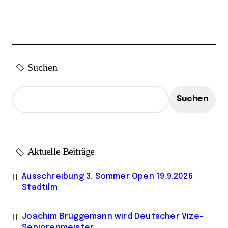
i
t
r
ä
Suchen
g
e
Suchen
Aktuelle Beiträge
Ausschreibung 3. Sommer Open 19.9.2026
Stadtilm
Joachim Brüggemann wird Deutscher Vize-
Seniorenmeister