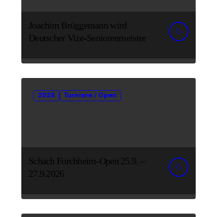
Joachim Brüggemann wird
Deutscher Vize-Seniorenmeister
2026
Turniere / Open
Schach Forchheim-Open 25.9. –
27.9.2026