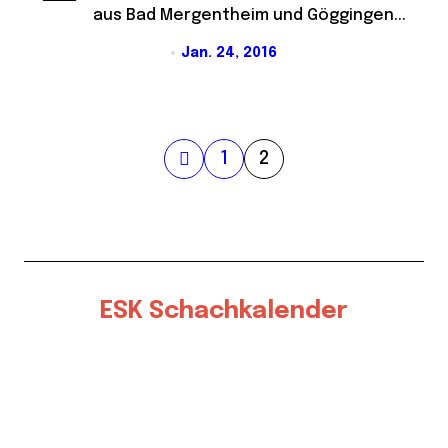
aus Bad Mergentheim und Göggingen...
Jan. 24, 2016
S
1
2
e
i
t
e
ESK Schachkalender
n
n
u
m