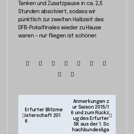
Tanken und Zusatzpause in ca. 2,5
Stunden absolviert, sodass wir
pünktlich zur zweiten Halbzeit des
DFB-Pokalfinales wieder zu Hause
waren – nur fliegen ist schöner.
B
Anmerkungen z
ur Saison 2015/1
e
Erfurter Blitzme
6 und zum Rückz
isterschaft 201
i
ug des Erfurter
6
SK aus der 1. Sc
t
hachbundesliga