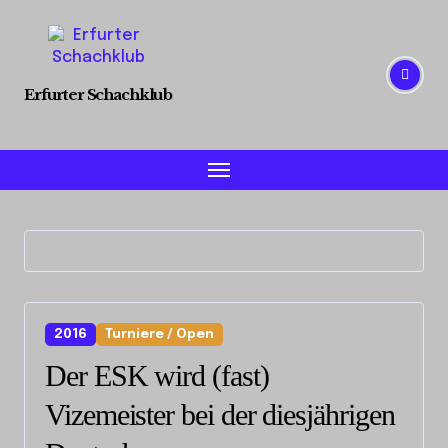
Skip
to
content
Erfurter Schachklub
2016
Turniere / Open
Der ESK wird (fast)
Vizemeister bei der diesjährigen