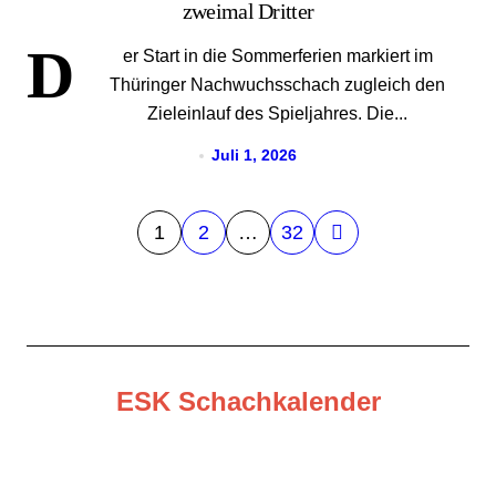
zweimal Dritter
D
er Start in die Sommerferien markiert im
Thüringer Nachwuchsschach zugleich den
Zieleinlauf des Spieljahres. Die...
Juli 1, 2026
S
1
2
…
32
e
i
t
e
ESK Schachkalender
n
n
u