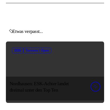
Etwas verpasst...
2026
Turniere / Open
Nordhausen: ESK-Achter landet
dreimal unter den Top Ten