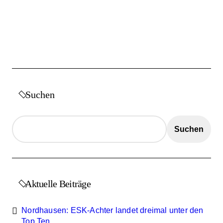
B
e
i
t
r
ä
Suchen
g
e
Suchen
Aktuelle Beiträge
Nordhausen: ESK-Achter landet dreimal unter den
Top Ten