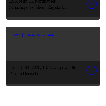
ESK beim 16. Nordhäuser
Schachopen zahlenmäßig stark
vertreten
2026
Erfurter Schachklub
Freitag 14.8.2026, 18:15, ausgewählte
Partien Deutsche
Senioreneinzelmeisterschaft