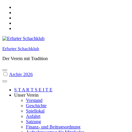
Skip
to
content
Erfurter Schachklub
Der Verein mit Tradition
Archiv 2026
S T A R T S E I T E
Unser Verein
Vorstand
Geschichte
Spiellokal
Anfahrt
Satzung
Finanz- und Beitragsordnung