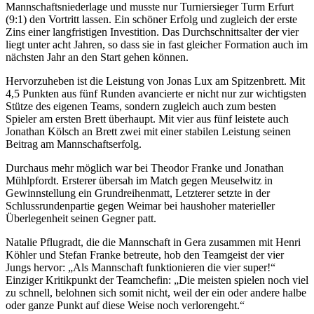
Mannschaftsniederlage und musste nur Turniersieger Turm Erfurt
(9:1) den Vortritt lassen. Ein schöner Erfolg und zugleich der erste
Zins einer langfristigen Investition. Das Durchschnittsalter der vier
liegt unter acht Jahren, so dass sie in fast gleicher Formation auch im
nächsten Jahr an den Start gehen können.
Hervorzuheben ist die Leistung von Jonas Lux am Spitzenbrett. Mit
4,5 Punkten aus fünf Runden avancierte er nicht nur zur wichtigsten
Stütze des eigenen Teams, sondern zugleich auch zum besten
Spieler am ersten Brett überhaupt. Mit vier aus fünf leistete auch
Jonathan Kölsch an Brett zwei mit einer stabilen Leistung seinen
Beitrag am Mannschaftserfolg.
Durchaus mehr möglich war bei Theodor Franke und Jonathan
Mühlpfordt. Ersterer übersah im Match gegen Meuselwitz in
Gewinnstellung ein Grundreihenmatt, Letzterer setzte in der
Schlussrundenpartie gegen Weimar bei haushoher materieller
Überlegenheit seinen Gegner patt.
Natalie Pflugradt, die die Mannschaft in Gera zusammen mit Henri
Köhler und Stefan Franke betreute, hob den Teamgeist der vier
Jungs hervor: „Als Mannschaft funktionieren die vier super!“
Einziger Kritikpunkt der Teamchefin: „Die meisten spielen noch viel
zu schnell, belohnen sich somit nicht, weil der ein oder andere halbe
oder ganze Punkt auf diese Weise noch verlorengeht.“