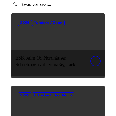
Etwas verpasst...
2026
Turniere / Open
ESK beim 16. Nordhäuser
Schachopen zahlenmäßig stark
vertreten
2026
Erfurter Schachklub