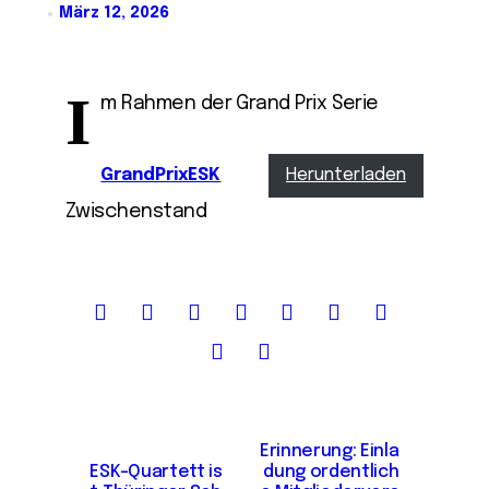
März 12, 2026
I
m Rahmen der Grand Prix Serie
GrandPrixESK
Herunterladen
Zwischenstand
B
Erinnerung: Einla
ESK-Quartett is
dung ordentlich
e