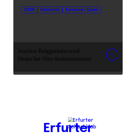
2026
Senioren
Turniere / Open
Joachim Brüggemann wird
Deutscher Vize-Seniorenmeister
Erfurter