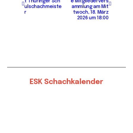
t Thüringer Sch
e Mitgliedervers
i
ulschachmeiste
ammlung am Mit
r
twoch, 18. März
t
2026 um 18:00
r
a
g
s
n
a
ESK Schachkalender
v
i
g
a
t